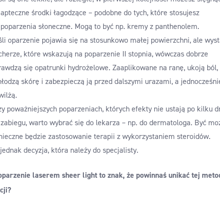
 apteczne środki łagodzące – podobne do tych, które stosujesz
 poparzenia słoneczne. Mogą to być np. kremy z panthenolem.
śli oparzenie pojawia się na stosunkowo małej powierzchni, ale wyst
cherze, które wskazują na poparzenie II stopnia, wówczas dobrze
rawdzą się opatrunki hydrożelowe. Zaaplikowane na ranę, ukoją ból,
hłodzą skórę i zabezpieczą ją przed dalszymi urazami, a jednocześni
wilżą.
zy poważniejszych poparzeniach, których efekty nie ustają po kilku d
 zabiegu, warto wybrać się do lekarza – np. do dermatologa. Być mo
nieczne będzie zastosowanie terapii z wykorzystaniem steroidów.
 jednak decyzja, która należy do specjalisty.
oparzenie laserem sheer light to znak, że powinnaś unikać tej meto
cji?