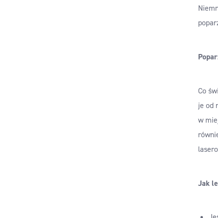
Niemni
poparz
Popar
Co świ
je od 
w mie
równie
laser
Jak le
Je