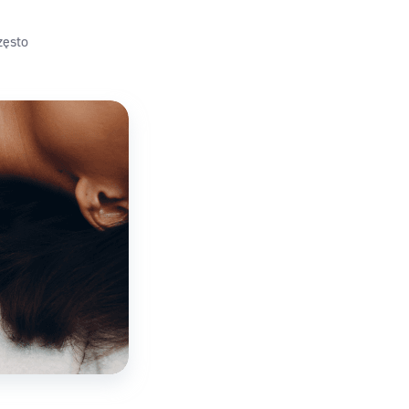
zęsto