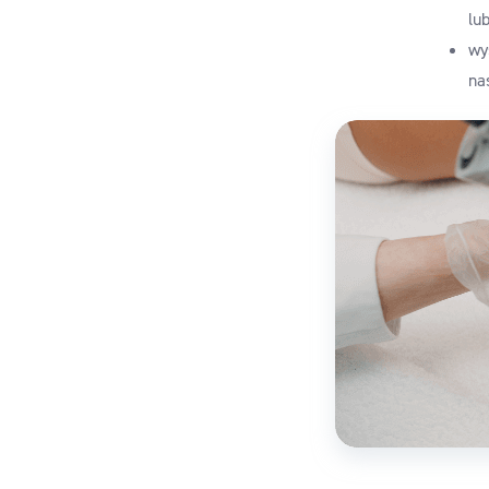
lu
wy
na