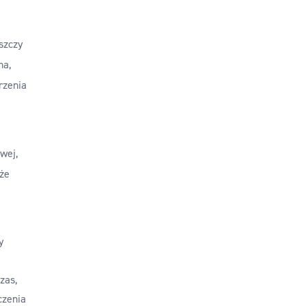
szczy
na,
rzenia
wej,
że
y
zas,
czenia