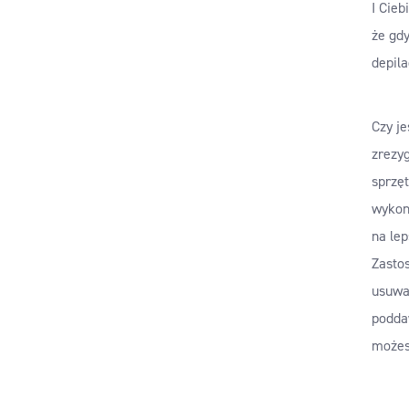
I Cieb
że gd
depila
Czy je
zrezyg
sprzęt
wykon
na lep
Zasto
usuwa
podda
możes