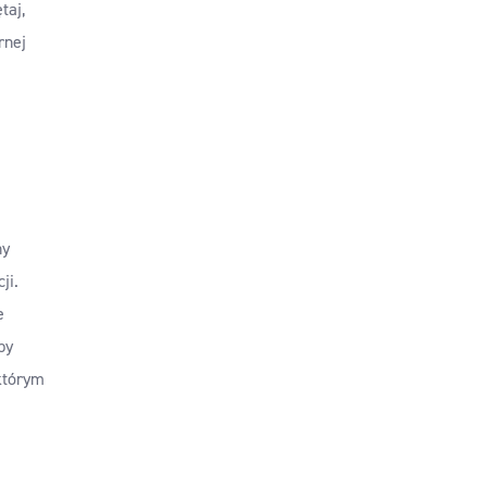
taj,
rnej
ny
ji.
e
by
którym