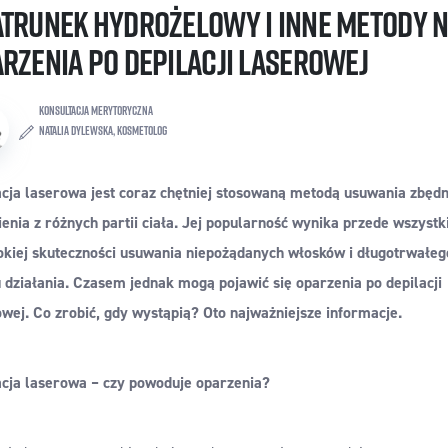
trunek hydrożelowy i inne metody 
rzenia po depilacji laserowej
KONSULTACJA MERYTORYCZNA
Natalia Dylewska, kosmetolog
acja laserowa jest coraz chętniej stosowaną metodą usuwania zbęd
enia z różnych partii ciała. Jej popularność wynika przede wszyst
okiej skuteczności usuwania niepożądanych włosków i długotrwałeg
 działania. Czasem jednak mogą pojawić się oparzenia po depilacji
wej. Co zrobić, gdy wystąpią? Oto najważniejsze informacje.
acja laserowa – czy powoduje oparzenia?