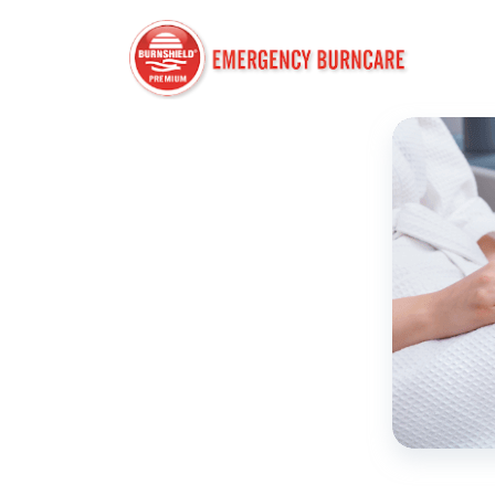
Przeskocz
do
treści