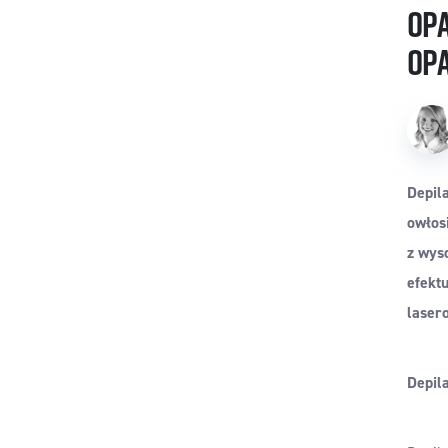
Opa
opa
Depil
owłosi
z wys
efektu
lasero
Depil