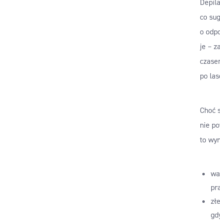
Depila
co su
o odpo
je – z
czase
po las
Choć s
nie p
to wyn
wa
pr
zł
gd