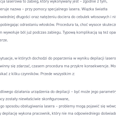
cja laserowa to zabieg, który wykonywany jest – zgodnie z tym,
geruje nazwa – przy pomocy specjalnego lasera. Wiązka światła
wiedniej długości oraz natężeniu dociera do cebulek włosowych i ni
apobiegając odrastaniu włosków. Procedura ta, choć wysoce skutecz
m wywołuje ból już podczas zabiegu. Typową komplikacją są też opa
erze.
ytuacje, w których dochodzi do poparzenia w wyniku depilacji lasero
owinny się zdarzać, czasem procedura ma przykre konsekwencje. Mo
ikać z kilku czynników. Przede wszystkim z:
dliwego działania urządzenia do depilacji – być może jego parametr
acy zostały niewłaściwie skonfigurowane,
ego sposobu obsługiwania lasera – problemy mogą pojawić się wówc
y depilację wykona pracownik, który nie ma odpowiedniego doświad