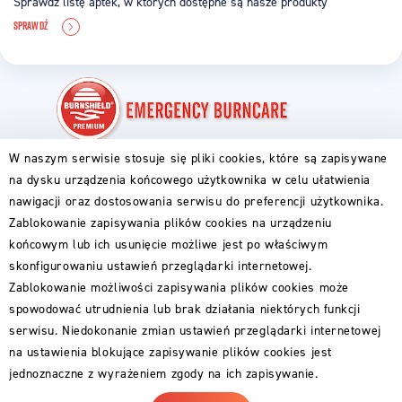
Sprawdź listę aptek, w których dostępne są nasze produkty
SPRAWDŹ
W naszym serwisie stosuje się pliki cookies, które są zapisywane
PIERWSZA POMOC
na dysku urządzenia końcowego użytkownika w celu ułatwienia
ABC OPARZENIA
nawigacji oraz dostosowania serwisu do preferencji użytkownika.
DLA RODZICÓW
DLA GOTUJĄCYCH
Zablokowanie zapisywania plików cookies na urządzeniu
DLA PODRÓŻNIKÓW
końcowym lub ich usunięcie możliwe jest po właściwym
PRODUKTY BURNSHIELD
skonfigurowaniu ustawień przeglądarki internetowej.
GDZIE KUPIĆ
Zablokowanie możliwości zapisywania plików cookies może
DLA PARTNERÓW
spowodować utrudnienia lub brak działania niektórych funkcji
serwisu. Niedokonanie zmian ustawień przeglądarki internetowej
O FIRMIE
na ustawienia blokujące zapisywanie plików cookies jest
KONTAKT
jednoznaczne z wyrażeniem zgody na ich zapisywanie.
POLITYKA PRYWATNOŚCI