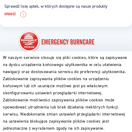
Sprawdź listę aptek, w których dostępne są nasze produkty
SPRAWDŹ
W naszym serwisie stosuje się pliki cookies, które są zapisywane
PIERWSZA POMOC
na dysku urządzenia końcowego użytkownika w celu ułatwienia
ABC OPARZENIA
nawigacji oraz dostosowania serwisu do preferencji użytkownika.
DLA RODZICÓW
DLA GOTUJĄCYCH
Zablokowanie zapisywania plików cookies na urządzeniu
DLA PODRÓŻNIKÓW
końcowym lub ich usunięcie możliwe jest po właściwym
PRODUKTY BURNSHIELD
skonfigurowaniu ustawień przeglądarki internetowej.
GDZIE KUPIĆ
Zablokowanie możliwości zapisywania plików cookies może
DLA PARTNERÓW
spowodować utrudnienia lub brak działania niektórych funkcji
serwisu. Niedokonanie zmian ustawień przeglądarki internetowej
O FIRMIE
na ustawienia blokujące zapisywanie plików cookies jest
KONTAKT
jednoznaczne z wyrażeniem zgody na ich zapisywanie.