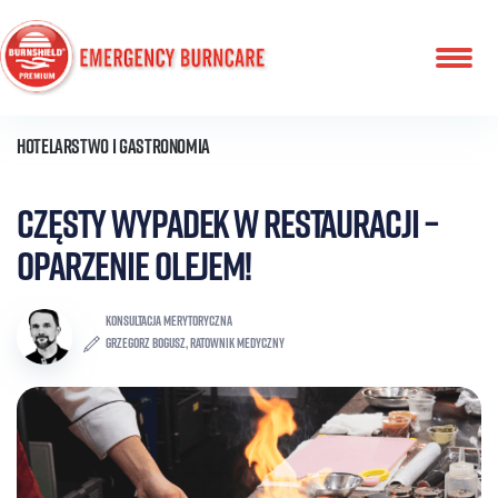
Przeskocz
do
treści
Hotelarstwo i gastronomia
Częsty wypadek w restauracji –
oparzenie olejem!
KONSULTACJA MERYTORYCZNA
Grzegorz Bogusz, ratownik medyczny