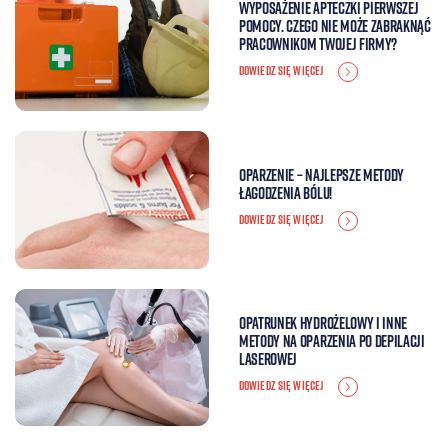
Wyposażenie apteczki pierwszej
pomocy. Czego nie może zabraknąć
pracownikom Twojej firmy?
DOWIEDZ SIĘ WIĘCEJ
Oparzenie – najlepsze metody
łagodzenia bólu!
DOWIEDZ SIĘ WIĘCEJ
Opatrunek hydrożelowy i inne
metody na oparzenia po depilacji
laserowej
DOWIEDZ SIĘ WIĘCEJ