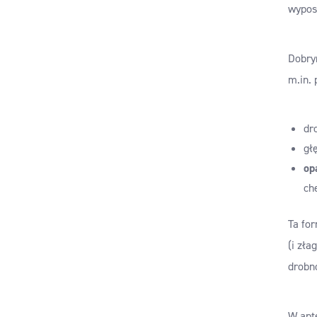
wyposa
Dobry
m.in. 
dr
gł
op
ch
Ta fo
(i zła
drobn
W apt