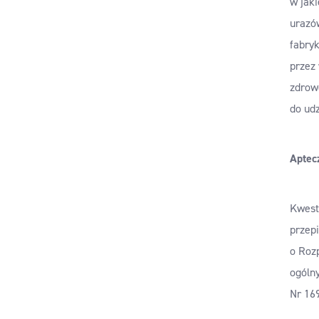
w jak
urazów
fabryk
przez 
zdrow
do ud
Aptec
Kwest
przep
o Rozp
ogólny
Nr 169