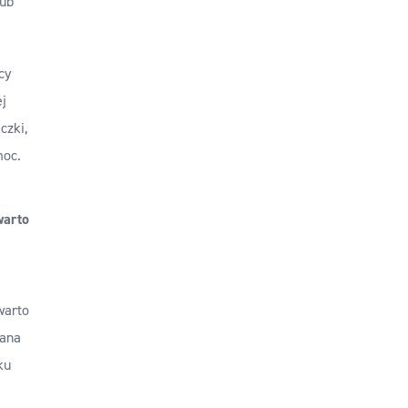
lub
cy
ej
czki,
moc.
warto
warto
wana
ku