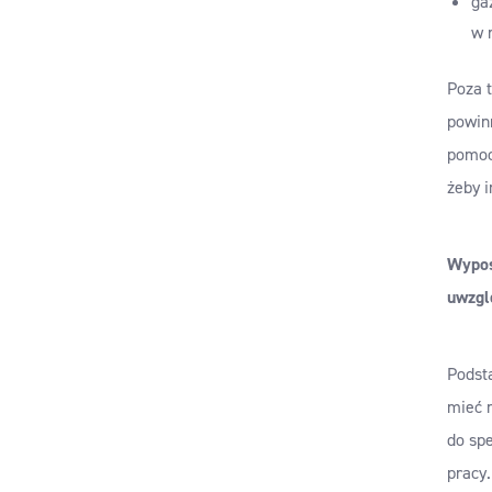
ga
w 
Poza t
powin
pomoc
żeby i
Wypos
uwzgl
Podst
mieć 
do sp
pracy