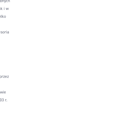
obnych
k i w
ylko
esoria
przez
awie
03 r.