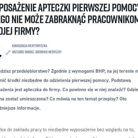
osażenie apteczki pierwszej pomoc
ego nie może zabraknąć pracowniko
jej firmy?
KONSULTACJA MERYTORYCZNA
Grzegorz Bogusz, ratownik medyczny
dzisz przedsiębiorstwo? Zgodnie z wymogami BHP, na jej terenie 
nić środki niezbędne do udzielenia pierwszej pomocy. Podstawą
żenia jest apteczka do firmy. Co powinno się w niej znaleźć? Gdzi
na zostać umieszczona? Co m
ó
wią na ten temat przepisy? Oto
żniejsze informacje.
zka do zakładu pracy to niezbędne wyposażenie bez względu na to,