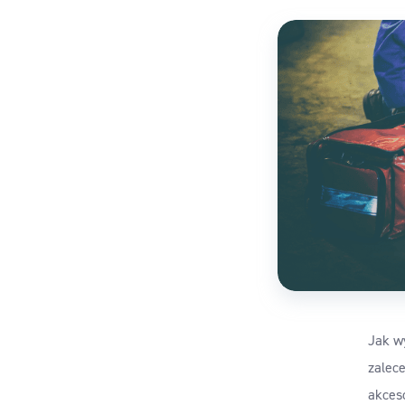
Jak w
zalec
akceso