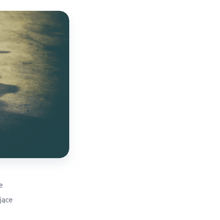
e
jące