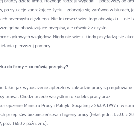
iej branży działa firma. Różnego rodzaju wypadki – począwszy od dr
, po sytuacje zagrażające życiu – zdarzają się zarówno w biurach, ja
ach przemysłu ciężkiego. Nie lekceważ więc tego obowiązku – nie t
wzgląd na obowiązujące przepisy, ale również z czysto
orozsądkowych względów. Nigdy nie wiesz, kiedy przydadzą się akc
zielania pierwszej pomocy.
zka do firmy –
co m
ó
wią przepisy?
ie takie jak wyposażenie apteczki w zakładzie pracy są regulowane 
isy prawa. Chodzi przede wszystkim o kodeks pracy oraz
orządzenie Ministra Pracy i Polityki Socjalnej z 26.09.1997 r. w spr
ch przepisów bezpieczeństwa i higieny pracy (tekst jedn.: Dz.U. z 20
, poz. 1650 z późn. zm.).