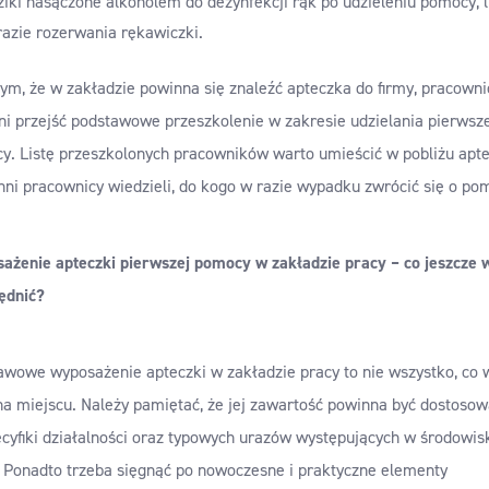
ziki nasączone alkoholem do dezynfekcji rąk po udzieleniu pomocy, 
razie rozerwania rękawiczki.
ym, że w zakładzie powinna się znaleźć apteczka do firmy, pracowni
ni przejść podstawowe przeszkolenie w zakresie udzielania pierwsz
y. Listę przeszkolonych pracowników warto umieścić w pobliżu apte
nni pracownicy wiedzieli, do kogo w razie wypadku zwrócić się o po
ażenie apteczki pierwszej pomocy w zakładzie pracy – co jeszcze 
ędnić
?
awowe wyposażenie apteczki w zakładzie pracy to nie wszystko, co 
na miejscu. Należy pamiętać, że jej zawartość powinna być dostoso
ecyfiki działalności oraz typowych urazów występujących w środowis
. Ponadto trzeba sięgnąć po nowoczesne i praktyczne elementy