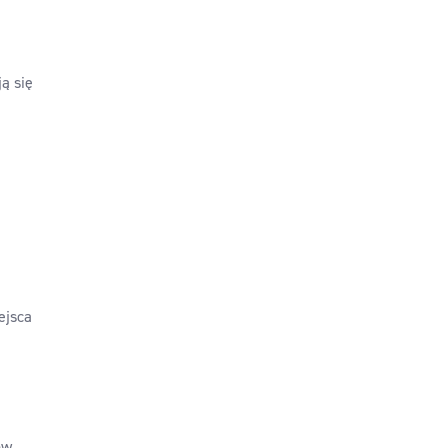
ą się
ejsca
ów