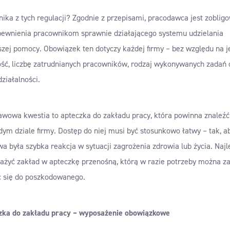
ika z tych regulacji? Zgodnie z przepisami, pracodawca jest zoblig
pewnienia pracownikom sprawnie działającego systemu udzielania
zej pomocy. Obowiązek ten dotyczy każdej firmy – bez względu na j
ość, liczbę zatrudnianych pracowników, rodzaj wykonywanych zadań 
 działalności.
awowa kwestia to apteczka do zakładu pracy, która powinna znaleźć
ym dziale firmy. Dostęp do niej musi być stosunkowo łatwy – tak, a
a była szybka reakcja w sytuacji zagrożenia zdrowia lub życia. Najl
ażyć zakład w apteczkę przenośną, którą w razie potrzeby można z
c się do poszkodowanego.
zka do zakładu pracy – wyposażenie obowiązkowe