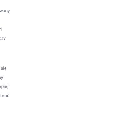
owany
ej
czy
 się
by
epiej
abrać