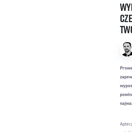
Wyp
Cz
Two
Prowa
zapew
wyposa
powin
najwa
Aptec