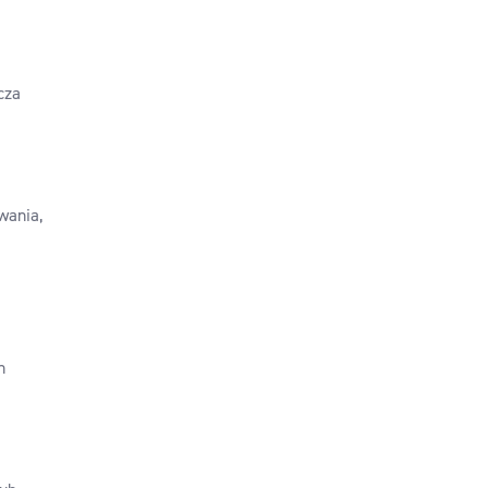
cza
wania,
h