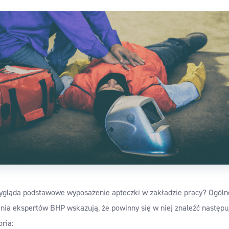
ygląda podstawowe wyposażenie apteczki w zakładzie pracy? Ogóln
enia ekspertów BHP wskazują, że powinny się w niej znaleźć następu
ria: