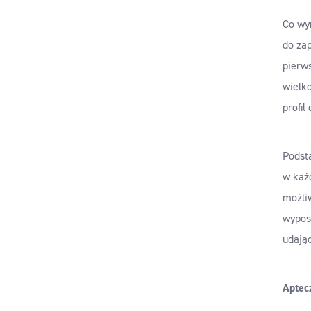
Co wyn
do za
pierws
wielk
profil
Podst
w każd
możliw
wypos
udają
Aptec