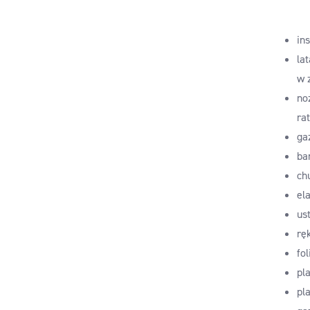
in
la
w 
no
ra
ga
ba
ch
el
us
rę
fo
pla
pl