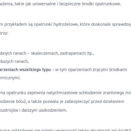
żenia, takie jak uniwersalne i bezpieczne środki opatrunkowe.
m przykładem są opatrunki hydrożelowe, które doskonale sprawdzaj
przy:
obnych ranach – skaleczeniach, zadrapaniach itp.,
ębszych ranach,
arzeniach wszelkiego typu
– w tym oparzeniach żrącymi środkami
emicznymi.
rma opatrunku zapewnia natychmiastowe schłodzenie zranionego mi
godzenie bólu), a także pozwala je zabezpieczyć przed działaniem
oustrojów i dalszym uszkodzeniem.
eczce zakładowej nie należy umieszczać leków doustnych ani środk