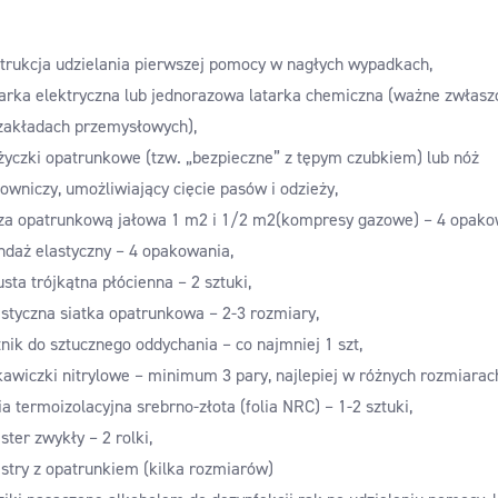
strukcja udzielania pierwszej pomocy w nagłych wypadkach,
tarka elektryczna lub jednorazowa latarka chemiczna (ważne zwłasz
zakładach przemysłowych),
życzki opatrunkowe (tzw. „bezpieczne” z tępym czubkiem) lub nóż
towniczy, umożliwiający cięcie pasów i odzieży,
za opatrunkową jałowa 1 m2 i 1/2 m2(kompresy gazowe) – 4 opako
ndaż elastyczny – 4 opakowania,
usta trójkątna płócienna – 2 sztuki,
astyczna siatka opatrunkowa – 2-3 rozmiary,
tnik do sztucznego oddychania – co najmniej 1 szt,
kawiczki nitrylowe – minimum 3 pary, najlepiej w różnych rozmiarac
lia termoizolacyjna srebrno-złota (folia NRC) – 1-2 sztuki,
ster zwykły – 2 rolki,
astry z opatrunkiem (kilka rozmiarów)