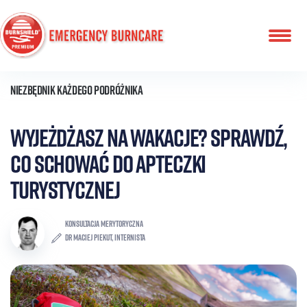
Przeskocz
do
treści
Niezbędnik każdego podróżnika
Wyjeżdżasz na wakacje? Sprawdź,
co schować do apteczki
turystycznej
KONSULTACJA MERYTORYCZNA
dr Maciej Piekut, internista