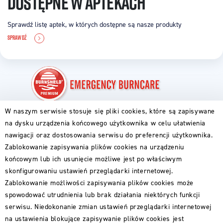
DOSTĘPNE W APTEKACH
Sprawdź listę aptek, w których dostępne są nasze produkty
SPRAWDŹ
W naszym serwisie stosuje się pliki cookies, które są zapisywane
PIERWSZA POMOC
na dysku urządzenia końcowego użytkownika w celu ułatwienia
ABC OPARZENIA
nawigacji oraz dostosowania serwisu do preferencji użytkownika.
DLA RODZICÓW
Zablokowanie zapisywania plików cookies na urządzeniu
DLA GOTUJĄCYCH
DLA PODRÓŻNIKÓW
końcowym lub ich usunięcie możliwe jest po właściwym
PRODUKTY BURNSHIELD
skonfigurowaniu ustawień przeglądarki internetowej.
GDZIE KUPIĆ
Zablokowanie możliwości zapisywania plików cookies może
DLA PARTNERÓW
spowodować utrudnienia lub brak działania niektórych funkcji
serwisu. Niedokonanie zmian ustawień przeglądarki internetowej
O FIRMIE
na ustawienia blokujące zapisywanie plików cookies jest